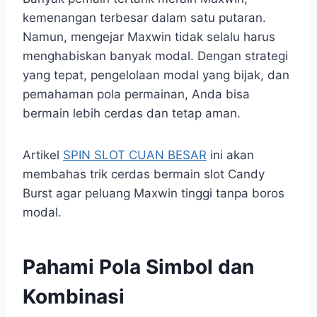
kemenangan terbesar dalam satu putaran.
Namun, mengejar Maxwin tidak selalu harus
menghabiskan banyak modal. Dengan strategi
yang tepat, pengelolaan modal yang bijak, dan
pemahaman pola permainan, Anda bisa
bermain lebih cerdas dan tetap aman.
Artikel
SPIN SLOT CUAN BESAR
ini akan
membahas trik cerdas bermain slot Candy
Burst agar peluang Maxwin tinggi tanpa boros
modal.
Pahami Pola Simbol dan
Kombinasi