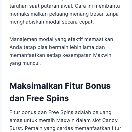
taruhan saat putaran awal. Cara ini membantu
memaksimalkan peluang menang besar tanpa
menghabiskan modal secara cepat.
Manajemen modal yang efektif memastikan
Anda tetap bisa bermain lebih lama dan
memanfaatkan setiap kesempatan Maxwin
yang muncul.
Maksimalkan Fitur Bonus
dan Free Spins
Fitur bonus dan Free Spins adalah peluang
emas untuk meraih Maxwin dalam slot Candy
Burst. Pemain yang cerdas memanfaatkan fitur