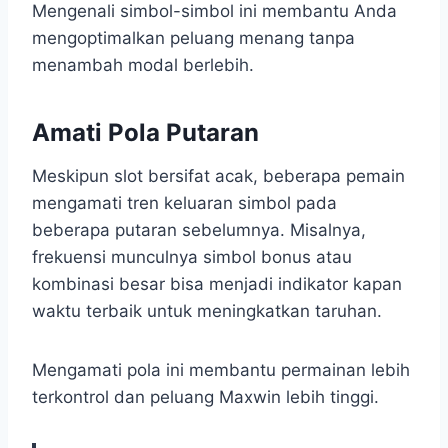
Mengenali simbol-simbol ini membantu Anda
mengoptimalkan peluang menang tanpa
menambah modal berlebih.
Amati Pola Putaran
Meskipun slot bersifat acak, beberapa pemain
mengamati tren keluaran simbol pada
beberapa putaran sebelumnya. Misalnya,
frekuensi munculnya simbol bonus atau
kombinasi besar bisa menjadi indikator kapan
waktu terbaik untuk meningkatkan taruhan.
Mengamati pola ini membantu permainan lebih
terkontrol dan peluang Maxwin lebih tinggi.