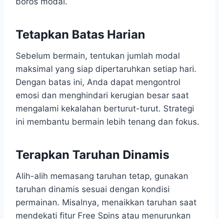
boros modal.
Tetapkan Batas Harian
Sebelum bermain, tentukan jumlah modal
maksimal yang siap dipertaruhkan setiap hari.
Dengan batas ini, Anda dapat mengontrol
emosi dan menghindari kerugian besar saat
mengalami kekalahan berturut-turut. Strategi
ini membantu bermain lebih tenang dan fokus.
Terapkan Taruhan Dinamis
Alih-alih memasang taruhan tetap, gunakan
taruhan dinamis sesuai dengan kondisi
permainan. Misalnya, menaikkan taruhan saat
mendekati fitur Free Spins atau menurunkan