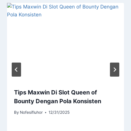
Tips Maxwin Di Slot Queen of
Bounty Dengan Pola Konsisten
By
Nofesifluhor
12/31/2025