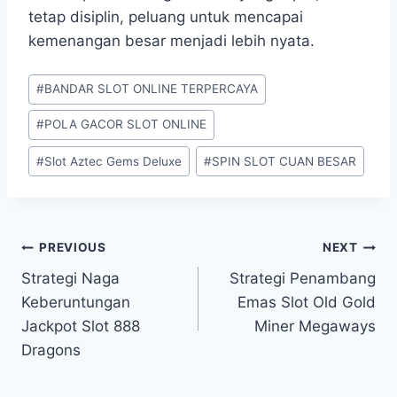
tetap disiplin, peluang untuk mencapai
kemenangan besar menjadi lebih nyata.
Post
#
BANDAR SLOT ONLINE TERPERCAYA
Tags:
#
POLA GACOR SLOT ONLINE
#
Slot Aztec Gems Deluxe
#
SPIN SLOT CUAN BESAR
Post
PREVIOUS
NEXT
Strategi Naga
Strategi Penambang
navigation
Keberuntungan
Emas Slot Old Gold
Jackpot Slot 888
Miner Megaways
Dragons