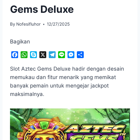
Gems Deluxe
By
Nofesifluhor
12/27/2025
Bagikan
F
W
S
X
T
L
M
S
a
h
k
e
i
e
h
c
a
y
l
n
s
a
Slot Aztec Gems Deluxe hadir dengan desain
e
t
p
e
e
s
r
memukau dan fitur menarik yang memikat
b
s
e
g
e
e
banyak pemain untuk mengejar jackpot
o
A
r
n
maksimalnya.
o
p
a
g
k
p
m
e
r