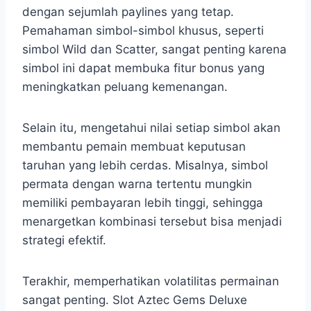
dengan sejumlah paylines yang tetap.
Pemahaman simbol-simbol khusus, seperti
simbol Wild dan Scatter, sangat penting karena
simbol ini dapat membuka fitur bonus yang
meningkatkan peluang kemenangan.
Selain itu, mengetahui nilai setiap simbol akan
membantu pemain membuat keputusan
taruhan yang lebih cerdas. Misalnya, simbol
permata dengan warna tertentu mungkin
memiliki pembayaran lebih tinggi, sehingga
menargetkan kombinasi tersebut bisa menjadi
strategi efektif.
Terakhir, memperhatikan volatilitas permainan
sangat penting. Slot Aztec Gems Deluxe