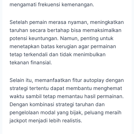
mengamati frekuensi kemenangan.
Setelah pemain merasa nyaman, meningkatkan
taruhan secara bertahap bisa memaksimalkan
potensi keuntungan. Namun, penting untuk
menetapkan batas kerugian agar permainan
tetap terkendali dan tidak menimbulkan
tekanan finansial.
Selain itu, memanfaatkan fitur autoplay dengan
strategi tertentu dapat membantu menghemat
waktu sambil tetap memantau hasil permainan.
Dengan kombinasi strategi taruhan dan
pengelolaan modal yang bijak, peluang meraih
jackpot menjadi lebih realistis.