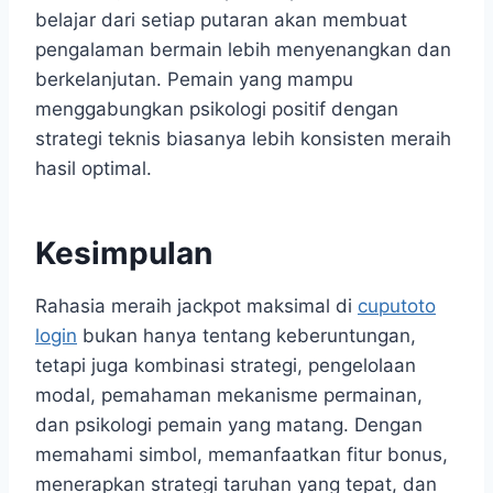
belajar dari setiap putaran akan membuat
pengalaman bermain lebih menyenangkan dan
berkelanjutan. Pemain yang mampu
menggabungkan psikologi positif dengan
strategi teknis biasanya lebih konsisten meraih
hasil optimal.
Kesimpulan
Rahasia meraih jackpot maksimal di
cuputoto
login
bukan hanya tentang keberuntungan,
tetapi juga kombinasi strategi, pengelolaan
modal, pemahaman mekanisme permainan,
dan psikologi pemain yang matang. Dengan
memahami simbol, memanfaatkan fitur bonus,
menerapkan strategi taruhan yang tepat, dan