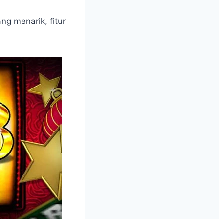
ng menarik, fitur