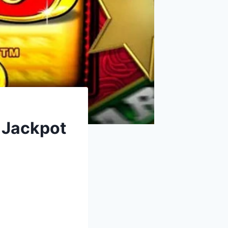
 Jackpot