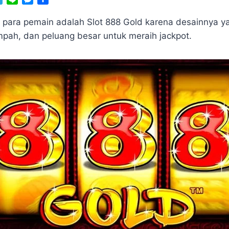
e
i
e
h
l
n
s
a
t para pemain adalah Slot 888 Gold karena desainnya ya
e
e
s
r
pah, dan peluang besar untuk meraih jackpot.
g
e
e
r
n
a
g
m
e
r