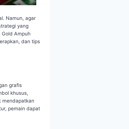
tal. Namun, agar
trategi yang
8 Gold Ampuh
erapkan, dan tips
an grafis
mbol khusus,
uk mendapatkan
tur, pemain dapat