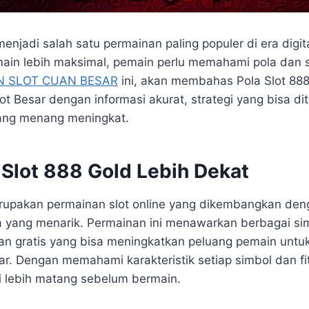
 menjadi salah satu permainan paling populer di era digi
in lebih maksimal, pemain perlu memahami pola dan s
N SLOT CUAN BESAR
ini, akan membahas Pola Slot 88
t Besar dengan informasi akurat, strategi yang bisa dit
uang menang meningkat.
Slot 888 Gold Lebih Dekat
rupakan permainan slot online yang dikembangkan deng
yang menarik. Permainan ini menawarkan berbagai si
an gratis yang bisa meningkatkan peluang pemain unt
. Dengan memahami karakteristik setiap simbol dan fi
 lebih matang sebelum bermain.