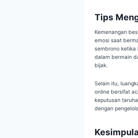
Tips Meng
Kemenangan besar
emosi saat berma
sembrono ketika k
dalam bermain d
bijak.
Selain itu, luang
online bersifat 
keputusan taruha
dengan pengelola
Kesimpul