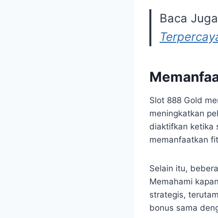
Baca Jug
Terpercay
Memanfaat
Slot 888 Gold me
meningkatkan pe
diaktifkan ketik
memanfaatkan fit
Selain itu, beber
Memahami kapan 
strategis, terut
bonus sama deng