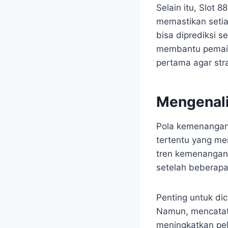
Selain itu, Slot
memastikan setiap
bisa diprediksi s
membantu pemain 
pertama agar stra
Mengenal
Pola kemenangan 
tertentu yang me
tren kemenangan
setelah beberapa 
Penting untuk dic
Namun, mencatat 
meningkatkan pel