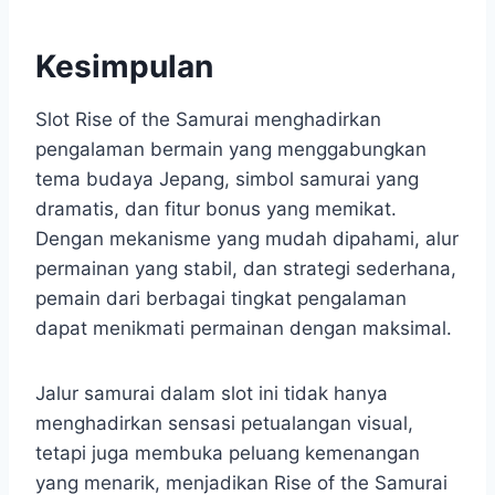
Kesimpulan
Slot Rise of the Samurai menghadirkan
pengalaman bermain yang menggabungkan
tema budaya Jepang, simbol samurai yang
dramatis, dan fitur bonus yang memikat.
Dengan mekanisme yang mudah dipahami, alur
permainan yang stabil, dan strategi sederhana,
pemain dari berbagai tingkat pengalaman
dapat menikmati permainan dengan maksimal.
Jalur samurai dalam slot ini tidak hanya
menghadirkan sensasi petualangan visual,
tetapi juga membuka peluang kemenangan
yang menarik, menjadikan Rise of the Samurai