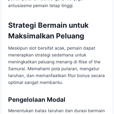
antusiasme pemain tetap tinggi.
Strategi Bermain untuk
Maksimalkan Peluang
Meskipun slot bersifat acak, pemain dapat
menerapkan strategi sederhana untuk
meningkatkan peluang menang di Rise of the
Samurai. Memahami pola putaran, mengatur
taruhan, dan memanfaatkan fitur bonus secara
optimal sangat membantu.
Pengelolaan Modal
Menentukan batas taruhan dan durasi bermain