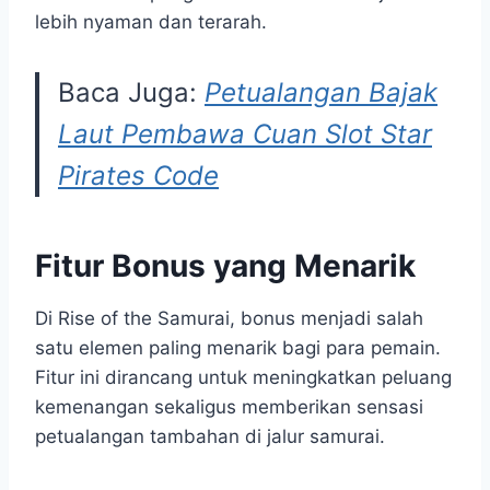
lebih nyaman dan terarah.
Baca Juga:
Petualangan Bajak
Laut Pembawa Cuan Slot Star
Pirates Code
Fitur Bonus yang Menarik
Di Rise of the Samurai, bonus menjadi salah
satu elemen paling menarik bagi para pemain.
Fitur ini dirancang untuk meningkatkan peluang
kemenangan sekaligus memberikan sensasi
petualangan tambahan di jalur samurai.