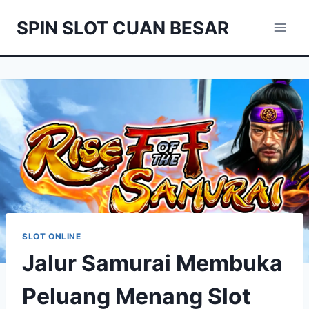
Skip
SPIN SLOT CUAN BESAR
to
content
SLOT ONLINE
Jalur Samurai Membuka
Peluang Menang Slot