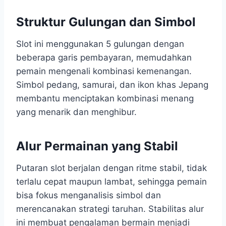
Struktur Gulungan dan Simbol
Slot ini menggunakan 5 gulungan dengan
beberapa garis pembayaran, memudahkan
pemain mengenali kombinasi kemenangan.
Simbol pedang, samurai, dan ikon khas Jepang
membantu menciptakan kombinasi menang
yang menarik dan menghibur.
Alur Permainan yang Stabil
Putaran slot berjalan dengan ritme stabil, tidak
terlalu cepat maupun lambat, sehingga pemain
bisa fokus menganalisis simbol dan
merencanakan strategi taruhan. Stabilitas alur
ini membuat pengalaman bermain menjadi