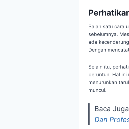
Perhatika
Salah satu cara 
sebelumnya. Mes
ada kecenderunga
Dengan mencatat p
Selain itu, perha
beruntun. Hal in
menurunkan taruh
muncul.
Baca Jug
Dan Profes