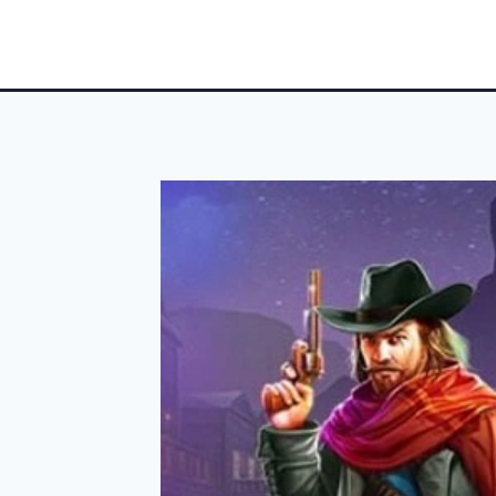
Skip
to
content