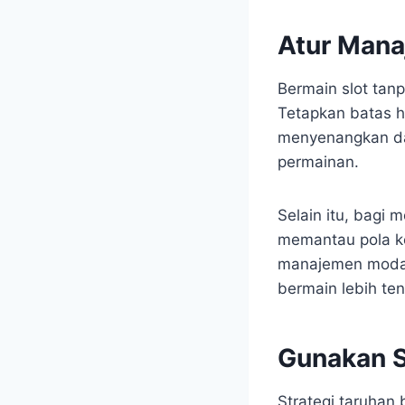
Atur Mana
Bermain slot tan
Tetapkan batas h
menyenangkan dan 
permainan.
Selain itu, bagi
memantau pola k
manajemen modal 
bermain lebih te
Gunakan S
Strategi taruhan