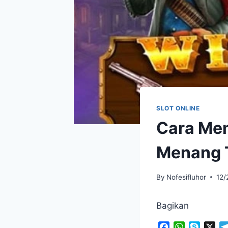
SLOT ONLINE
Cara Mem
Menang 
By
Nofesifluhor
12/
Bagikan
F
W
S
X