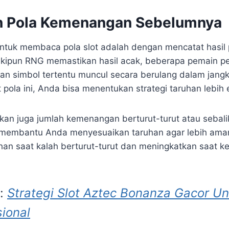
n Pola Kemenangan Sebelumnya
untuk membaca pola slot adalah dengan mencatat hasil
kipun RNG memastikan hasil acak, beberapa pemain p
n simbol tertentu muncul secara berulang dalam jang
ola ini, Anda bisa menentukan strategi taruhan lebih e
tikan juga jumlah kemenangan berturut-turut atau sebal
i membantu Anda menyesuaikan taruhan agar lebih ama
an saat kalah berturut-turut dan meningkatkan saat k
a:
Strategi Slot Aztec Bonanza Gacor U
ional