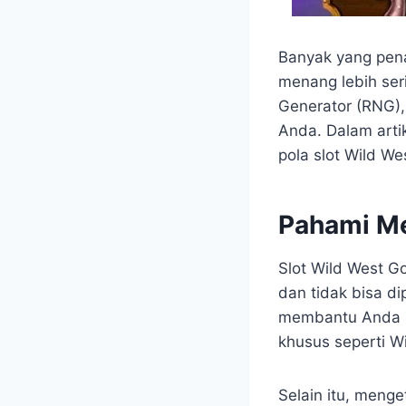
Banyak yang pena
menang lebih se
Generator (RNG),
Anda. Dalam arti
pola slot Wild W
Pahami Me
Slot Wild West G
dan tidak bisa d
membantu Anda me
khusus seperti Wi
Selain itu, menge