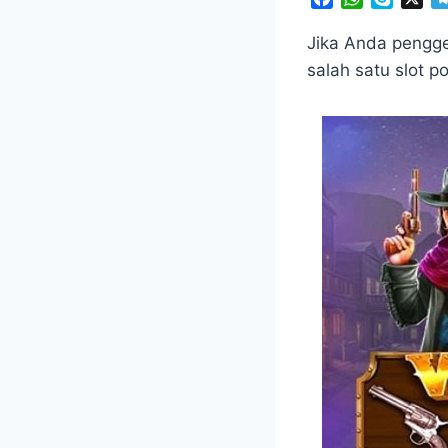
a
h
k
c
a
y
Jika Anda pengge
e
t
p
salah satu slot 
b
s
e
o
A
o
p
k
p