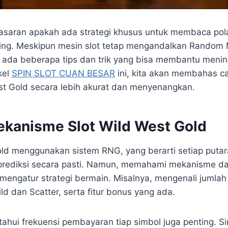
saran apakah ada strategi khusus untuk membaca pola
ring. Meskipun mesin slot tetap mengandalkan Random
 ada beberapa tips dan trik yang bisa membantu meni
kel
SPIN SLOT CUAN BESAR
ini, kita akan membahas 
est Gold secara lebih akurat dan menyenangkan.
kanisme Slot Wild West Gold
old menggunakan sistem RNG, yang berarti setiap putar
iprediksi secara pasti. Namun, memahami mekanisme dasa
ngatur strategi bermain. Misalnya, mengenali jumlah 
ld dan Scatter, serta fitur bonus yang ada.
tahui frekuensi pembayaran tiap simbol juga penting. S