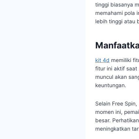
tinggi biasanya m
memahami pola i
lebih tinggi atau
Manfaatka
kit 4d
memiliki fi
fitur ini aktif s
muncul akan sa
keuntungan.
Selain Free Spin
momen ini, pema
besar. Perhatika
meningkatkan tar