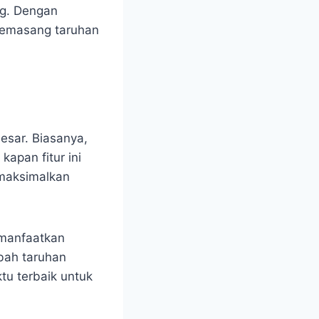
ng. Dengan
memasang taruhan
esar. Biasanya,
kapan fitur ini
maksimalkan
emanfaatkan
bah taruhan
tu terbaik untuk