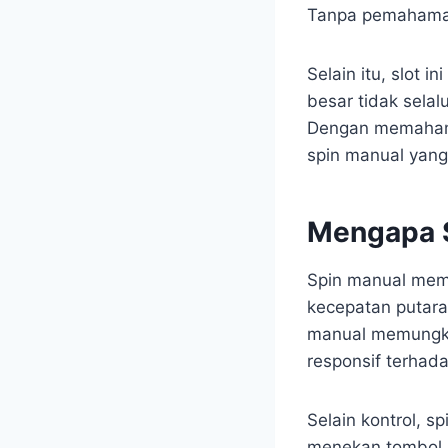
Tanpa pemahaman 
Selain itu, slot i
besar tidak selal
Dengan memahami k
spin manual yang
Mengapa S
Spin manual mem
kecepatan putara
manual memungki
responsif terhad
Selain kontrol, 
menekan tombol s