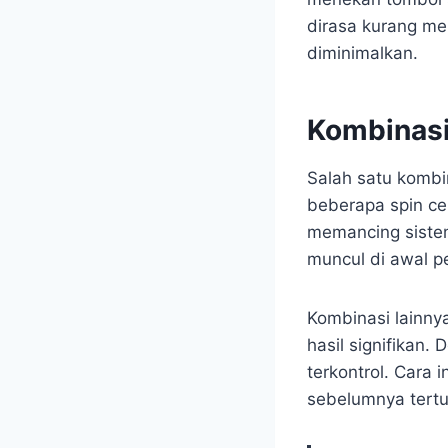
dirasa kurang me
diminimalkan.
Kombinasi
Salah satu komb
beberapa spin cep
memancing sistem
muncul di awal p
Kombinasi lainny
hasil signifikan.
terkontrol. Cara
sebelumnya tertu