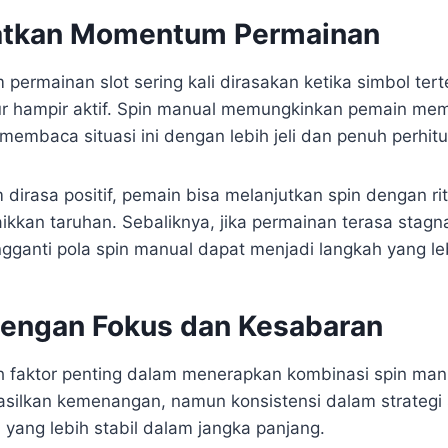
tkan Momentum Permainan
ermainan slot sering kali dirasakan ketika simbol ter
tur hampir aktif. Spin manual memungkinkan pemain me
membaca situasi ini dengan lebih jeli dan penuh perhit
dirasa positif, pemain bisa melanjutkan spin dengan r
ikkan taruhan. Sebaliknya, jika permainan terasa stagn
gganti pola spin manual dapat menjadi langkah yang l
engan Fokus dan Kesabaran
 faktor penting dalam menerapkan kombinasi spin man
silkan kemenangan, namun konsistensi dalam strategi s
 yang lebih stabil dalam jangka panjang.