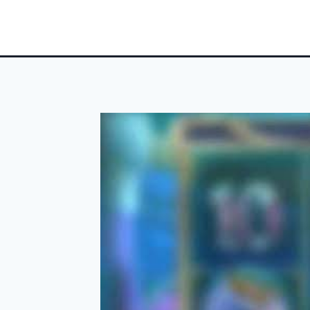
Skip
to
content