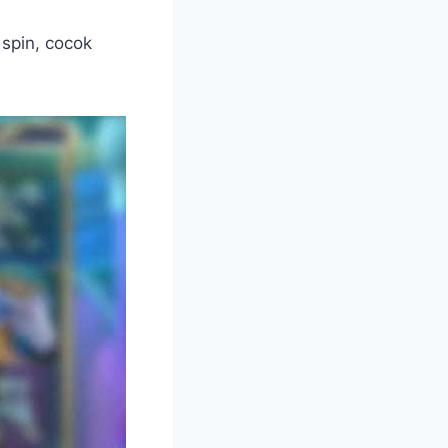
spin, cocok