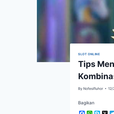
SLOT ONLINE
Tips Men
Kombinas
By
Nofesifluhor
12/
Bagikan
F
W
S
X