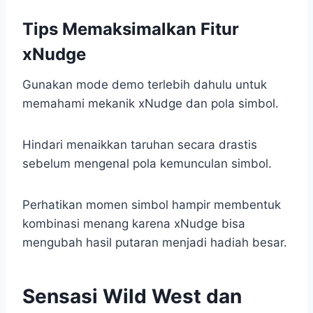
Tips Memaksimalkan Fitur
xNudge
Gunakan mode demo terlebih dahulu untuk
memahami mekanik xNudge dan pola simbol.
Hindari menaikkan taruhan secara drastis
sebelum mengenal pola kemunculan simbol.
Perhatikan momen simbol hampir membentuk
kombinasi menang karena xNudge bisa
mengubah hasil putaran menjadi hadiah besar.
Sensasi Wild West dan