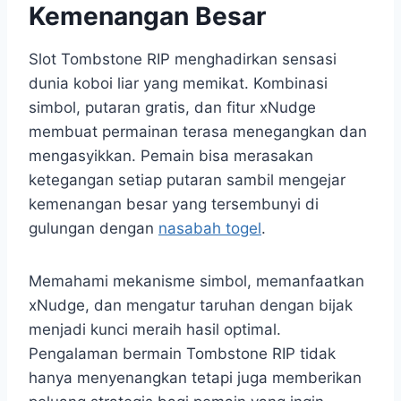
Kemenangan Besar
Slot Tombstone RIP menghadirkan sensasi
dunia koboi liar yang memikat. Kombinasi
simbol, putaran gratis, dan fitur xNudge
membuat permainan terasa menegangkan dan
mengasyikkan. Pemain bisa merasakan
ketegangan setiap putaran sambil mengejar
kemenangan besar yang tersembunyi di
gulungan
dengan
nasabah togel
.
Memahami mekanisme simbol, memanfaatkan
xNudge, dan mengatur taruhan dengan bijak
menjadi kunci meraih hasil optimal.
Pengalaman bermain Tombstone RIP tidak
hanya menyenangkan tetapi juga memberikan