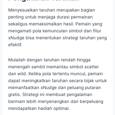
Menyesuaikan taruhan merupakan bagian
penting untuk menjaga durasi permainan
sekaligus memaksimalkan hasil. Pemain yang
mengamati pola kemunculan simbol dan fitur
xNudge bisa menentukan strategi taruhan yang
efektif.
Mulailah dengan taruhan rendah hingga
menengah sambil memantau simbol scatter
dan wild. Ketika pola tertentu muncul, pemain
dapat meningkatkan taruhan secara bijak untuk
memanfaatkan xNudge dan peluang putaran
gratis. Strategi ini membuat pengalaman
bermain lebih menyenangkan dan berpeluang
mendapatkan hadiah optimal.