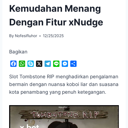
Kemudahan Menang
Dengan Fitur xNudge
By
Nofesifluhor
12/25/2025
Bagikan
F
W
S
X
T
L
M
S
a
h
k
e
i
e
h
c
a
y
l
n
s
a
Slot Tombstone RIP menghadirkan pengalaman
e
t
p
e
e
s
r
bermain dengan nuansa koboi liar dan suasana
b
s
e
g
e
e
kota penambang yang penuh ketegangan.
o
A
r
n
o
p
a
g
k
p
m
e
r