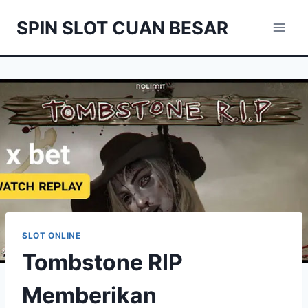
Skip
SPIN SLOT CUAN BESAR
to
content
SLOT ONLINE
Tombstone RIP
Memberikan