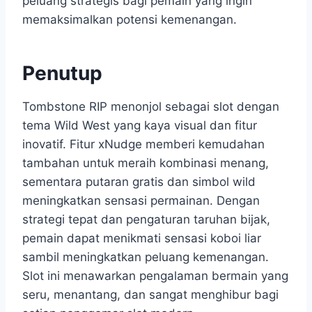
peluang strategis bagi pemain yang ingin
memaksimalkan potensi kemenangan.
Penutup
Tombstone RIP menonjol sebagai slot dengan
tema Wild West yang kaya visual dan fitur
inovatif. Fitur xNudge memberi kemudahan
tambahan untuk meraih kombinasi menang,
sementara putaran gratis dan simbol wild
meningkatkan sensasi permainan. Dengan
strategi tepat dan pengaturan taruhan bijak,
pemain dapat menikmati sensasi koboi liar
sambil meningkatkan peluang kemenangan.
Slot ini menawarkan pengalaman bermain yang
seru, menantang, dan sangat menghibur bagi