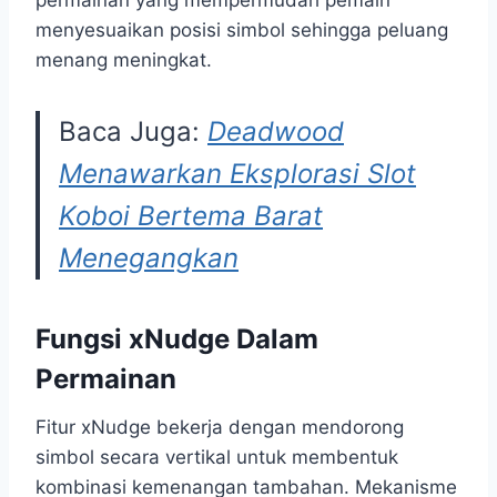
menyesuaikan posisi simbol sehingga peluang
menang meningkat.
Baca Juga:
Deadwood
Menawarkan Eksplorasi Slot
Koboi Bertema Barat
Menegangkan
Fungsi xNudge Dalam
Permainan
Fitur xNudge bekerja dengan mendorong
simbol secara vertikal untuk membentuk
kombinasi kemenangan tambahan. Mekanisme