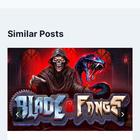
Similar Posts