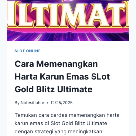
SLOT ONLINE
Cara Memenangkan
Harta Karun Emas SLot
Gold Blitz Ultimate
By
Nofesifluhor
12/25/2025
Temukan cara cerdas memenangkan harta
karun emas di Slot Gold Blitz Ultimate
dengan strategi yang meningkatkan