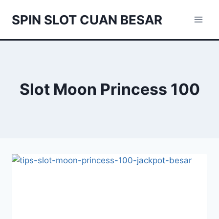
Skip
SPIN SLOT CUAN BESAR
to
content
Slot Moon Princess 100