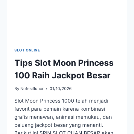
SLOT ONLINE
Tips Slot Moon Princess
100 Raih Jackpot Besar
By
Nofesifluhor
01/10/2026
Slot Moon Princess 1000 telah menjadi
favorit para pemain karena kombinasi
grafis menawan, animasi memukau, dan
peluang jackpot besar yang menanti.
Berikut ini SPIN SLOT CUAN BESAR akan