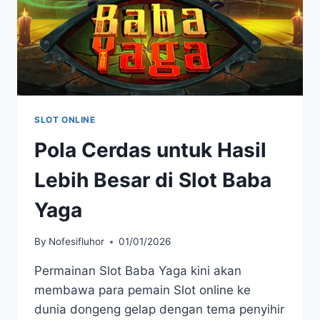
SLOT ONLINE
Pola Cerdas untuk Hasil
Lebih Besar di Slot Baba
Yaga
By
Nofesifluhor
01/01/2026
Permainan Slot Baba Yaga kini akan
membawa para pemain Slot online ke
dunia dongeng gelap dengan tema penyihir