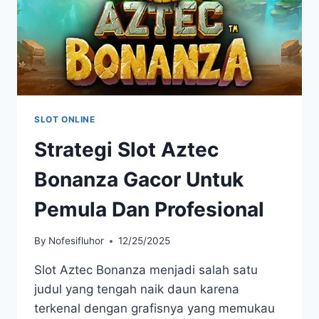
SLOT ONLINE
Strategi Slot Aztec
Bonanza Gacor Untuk
Pemula Dan Profesional
By
Nofesifluhor
12/25/2025
Slot Aztec Bonanza menjadi salah satu
judul yang tengah naik daun karena
terkenal dengan grafisnya yang memukau