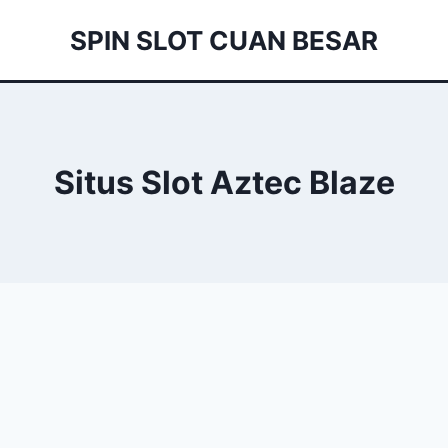
SPIN SLOT CUAN BESAR
Situs Slot Aztec Blaze