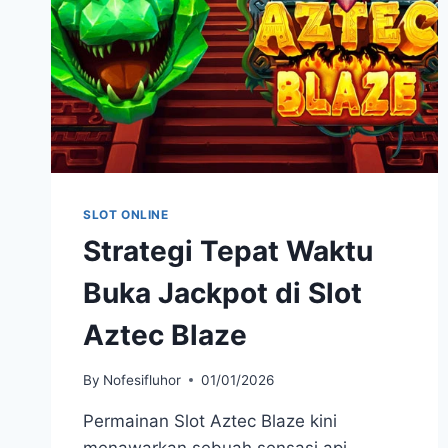
SLOT ONLINE
Strategi Tepat Waktu
Buka Jackpot di Slot
Aztec Blaze
By
Nofesifluhor
01/01/2026
Permainan Slot Aztec Blaze kini
menawarkan sebuah sensasi api