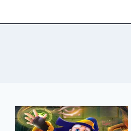
Skip
to
content