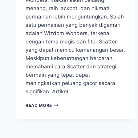
menang, raih jackpot, dan nikmati
permainan lebih menguntungkan. Salah
satu permainan yang banyak digemari
adalah Wizdom Wonders, terkenal
dengan tema magis dan fitur Scatter
yang dapat memicu kemenangan besar.
Meskipun keberuntungan berperan,
memahami cara Scatter dan strategi
bermain yang tepat dapat
meningkatkan peluang gacor secara
signifikan. Artikel…
CARA
READ MORE
SCATTER
GACOR
SLOT
WIZDOM
WONDERS