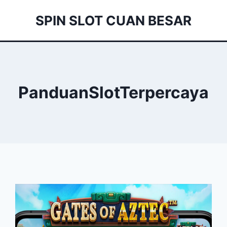
SPIN SLOT CUAN BESAR
PanduanSlotTerpercaya