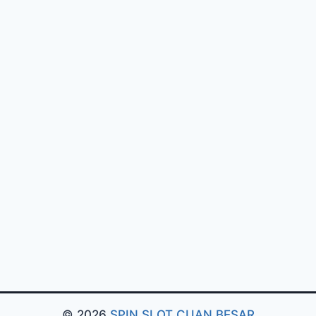
© 2026
SPIN SLOT CUAN BESAR