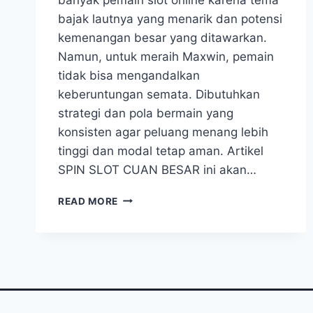
bajak lautnya yang menarik dan potensi
kemenangan besar yang ditawarkan.
Namun, untuk meraih Maxwin, pemain
tidak bisa mengandalkan
keberuntungan semata. Dibutuhkan
strategi dan pola bermain yang
konsisten agar peluang menang lebih
tinggi dan modal tetap aman. Artikel
SPIN SLOT CUAN BESAR ini akan…
TIPS
READ MORE
MAXWIN
DI
SLOT
QUEEN
OF
BOUNTY
DENGAN