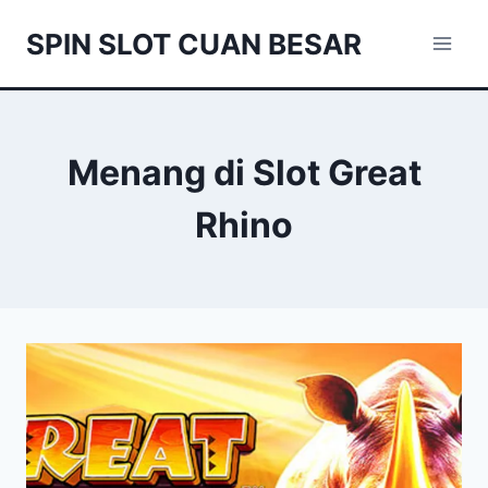
Skip
SPIN SLOT CUAN BESAR
to
content
Menang di Slot Great
Rhino