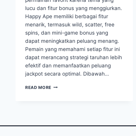
lucu dan fitur bonus yang menggiurkan.
Happy Ape memiliki berbagai fitur
menarik, termasuk wild, scatter, free
spins, dan mini-game bonus yang
dapat meningkatkan peluang menang.
Pemain yang memahami setiap fitur ini
dapat merancang strategi taruhan lebih
efektif dan memanfaatkan peluang
jackpot secara optimal. Dibawah…
RAHASIA
READ MORE
MERAIH
CUAN
BESAR
DI
SLOT
HAPPY
APE