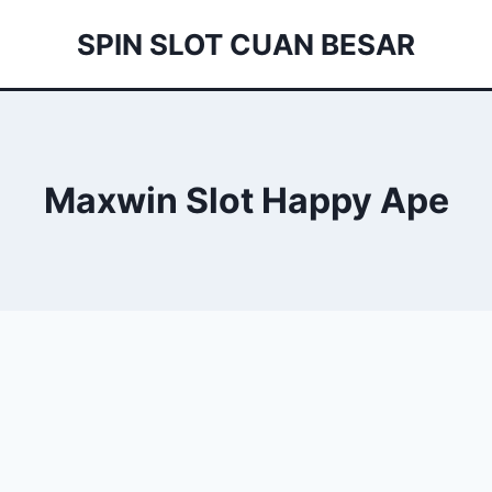
SPIN SLOT CUAN BESAR
Maxwin Slot Happy Ape