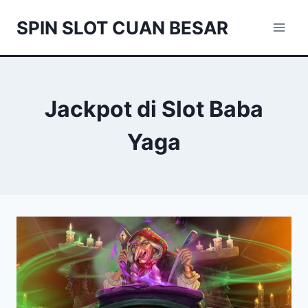
Skip
SPIN SLOT CUAN BESAR
to
content
Jackpot di Slot Baba
Yaga