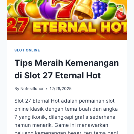
SLOT ONLINE
Tips Meraih Kemenangan
di Slot 27 Eternal Hot
By
Nofesifluhor
12/26/2025
Slot 27 Eternal Hot adalah permainan slot
online klasik dengan tema buah dan angka
7 yang ikonik, dilengkapi grafis sederhana
namun menarik. Game ini menawarkan
peluang kemenangan besar, terutama bagi