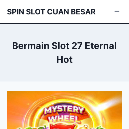
Skip
SPIN SLOT CUAN BESAR
to
content
Bermain Slot 27 Eternal
Hot