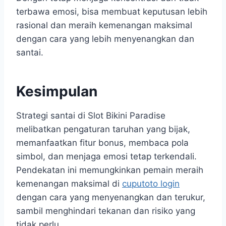
terbawa emosi, bisa membuat keputusan lebih
rasional dan meraih kemenangan maksimal
dengan cara yang lebih menyenangkan dan
santai.
Kesimpulan
Strategi santai di Slot Bikini Paradise
melibatkan pengaturan taruhan yang bijak,
memanfaatkan fitur bonus, membaca pola
simbol, dan menjaga emosi tetap terkendali.
Pendekatan ini memungkinkan pemain meraih
kemenangan maksimal di
cuputoto login
dengan cara yang menyenangkan dan terukur,
sambil menghindari tekanan dan risiko yang
tidak perlu.