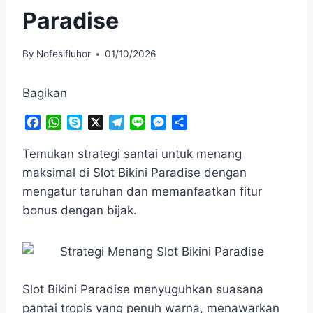
Paradise
By
Nofesifluhor
01/10/2026
Bagikan
F
W
S
X
T
L
M
S
a
h
k
e
i
e
h
c
a
y
l
n
s
a
Temukan strategi santai untuk menang
e
t
p
e
e
s
r
maksimal di Slot Bikini Paradise dengan
b
s
e
g
e
e
mengatur taruhan dan memanfaatkan fitur
o
A
r
n
bonus dengan bijak.
o
p
a
g
k
p
m
e
r
Slot Bikini Paradise menyuguhkan suasana
pantai tropis yang penuh warna, menawarkan