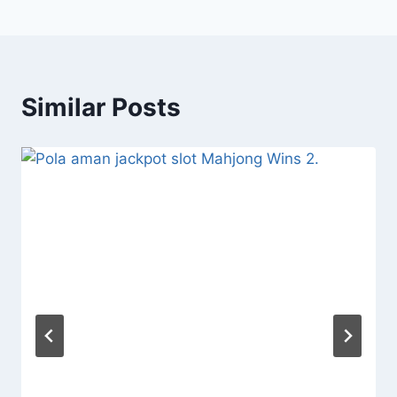
Similar Posts