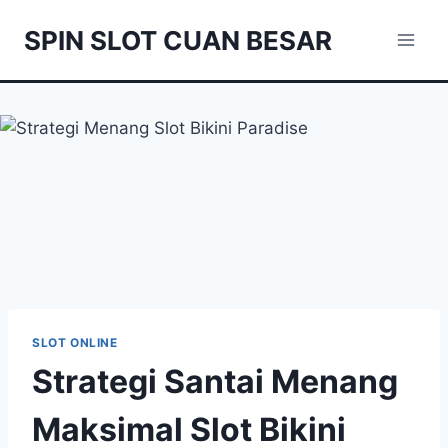
Skip
SPIN SLOT CUAN BESAR
to
content
SLOT ONLINE
Strategi Santai Menang
Maksimal Slot Bikini