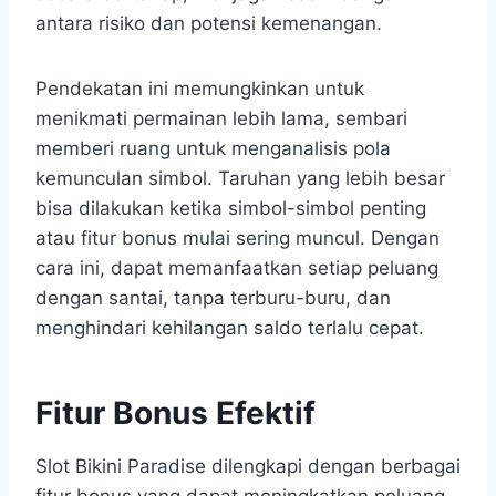
antara risiko dan potensi kemenangan.
Pendekatan ini memungkinkan untuk
menikmati permainan lebih lama, sembari
memberi ruang untuk menganalisis pola
kemunculan simbol. Taruhan yang lebih besar
bisa dilakukan ketika simbol-simbol penting
atau fitur bonus mulai sering muncul. Dengan
cara ini, dapat memanfaatkan setiap peluang
dengan santai, tanpa terburu-buru, dan
menghindari kehilangan saldo terlalu cepat.
Fitur Bonus Efektif
Slot Bikini Paradise dilengkapi dengan berbagai
fitur bonus yang dapat meningkatkan peluang