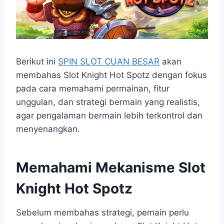
Berikut ini
SPIN SLOT CUAN BESAR
akan
membahas Slot Knight Hot Spotz dengan fokus
pada cara memahami permainan, fitur
unggulan, dan strategi bermain yang realistis,
agar pengalaman bermain lebih terkontrol dan
menyenangkan.
Memahami Mekanisme Slot
Knight Hot Spotz
Sebelum membahas strategi, pemain perlu