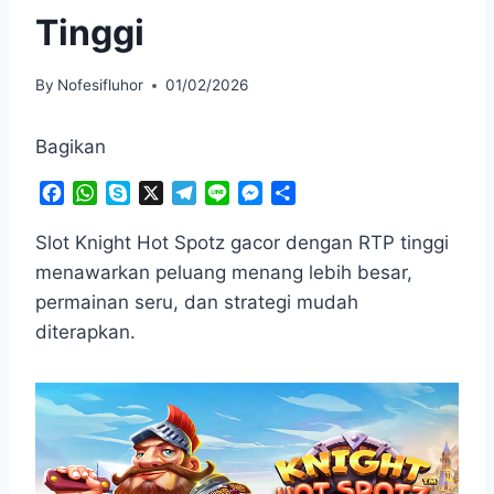
Tinggi
By
Nofesifluhor
01/02/2026
Bagikan
F
W
S
X
T
L
M
S
a
h
k
e
i
e
h
c
a
y
l
n
s
a
Slot Knight Hot Spotz gacor dengan RTP tinggi
e
t
p
e
e
s
r
menawarkan peluang menang lebih besar,
b
s
e
g
e
e
permainan seru, dan strategi mudah
o
A
r
n
diterapkan.
o
p
a
g
k
p
m
e
r