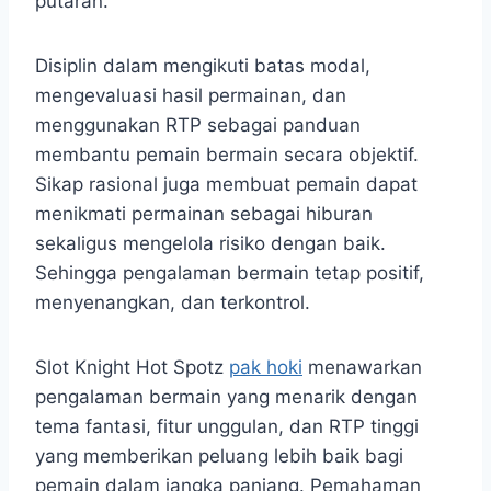
putaran.
Disiplin dalam mengikuti batas modal,
mengevaluasi hasil permainan, dan
menggunakan RTP sebagai panduan
membantu pemain bermain secara objektif.
Sikap rasional juga membuat pemain dapat
menikmati permainan sebagai hiburan
sekaligus mengelola risiko dengan baik.
Sehingga pengalaman bermain tetap positif,
menyenangkan, dan terkontrol.
Slot Knight Hot Spotz
pak hoki
menawarkan
pengalaman bermain yang menarik dengan
tema fantasi, fitur unggulan, dan RTP tinggi
yang memberikan peluang lebih baik bagi
pemain dalam jangka panjang. Pemahaman