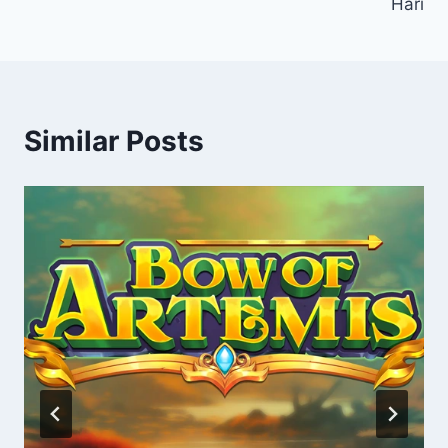
Hari
Similar Posts