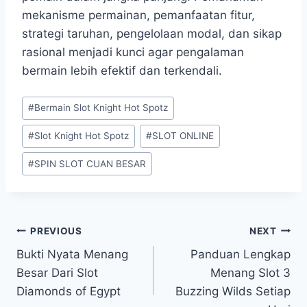
mekanisme permainan, pemanfaatan fitur,
strategi taruhan, pengelolaan modal, dan sikap
rasional menjadi kunci agar pengalaman
bermain lebih efektif dan terkendali.
Post
#
Bermain Slot Knight Hot Spotz
Tags:
#
Slot Knight Hot Spotz
#
SLOT ONLINE
#
SPIN SLOT CUAN BESAR
Post
PREVIOUS
NEXT
Bukti Nyata Menang
Panduan Lengkap
navigation
Besar Dari Slot
Menang Slot 3
Diamonds of Egypt
Buzzing Wilds Setiap