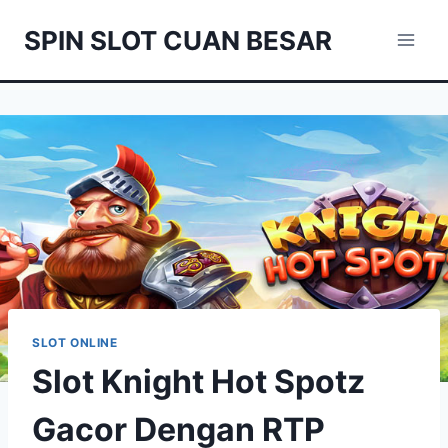
Skip
SPIN SLOT CUAN BESAR
to
content
SLOT ONLINE
Slot Knight Hot Spotz
Gacor Dengan RTP