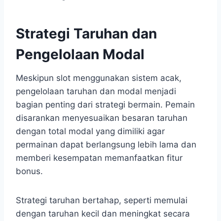
Strategi Taruhan dan
Pengelolaan Modal
Meskipun slot menggunakan sistem acak,
pengelolaan taruhan dan modal menjadi
bagian penting dari strategi bermain. Pemain
disarankan menyesuaikan besaran taruhan
dengan total modal yang dimiliki agar
permainan dapat berlangsung lebih lama dan
memberi kesempatan memanfaatkan fitur
bonus.
Strategi taruhan bertahap, seperti memulai
dengan taruhan kecil dan meningkat secara