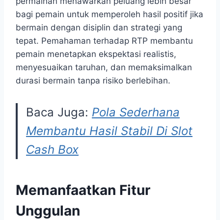
permainan menawarkan peluang lebih besar
bagi pemain untuk memperoleh hasil positif jika
bermain dengan disiplin dan strategi yang
tepat. Pemahaman terhadap RTP membantu
pemain menetapkan ekspektasi realistis,
menyesuaikan taruhan, dan memaksimalkan
durasi bermain tanpa risiko berlebihan.
Baca Juga:
Pola Sederhana
Membantu Hasil Stabil Di Slot
Cash Box
Memanfaatkan Fitur
Unggulan