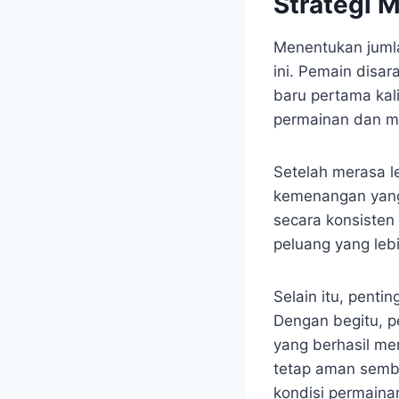
Strategi 
Menentukan jumla
ini. Pemain disar
baru pertama kal
permainan dan m
Setelah merasa le
kemenangan yang 
secara konsisten
peluang yang leb
Selain itu, pent
Dengan begitu, p
yang berhasil m
tetap aman semba
kondisi permaina