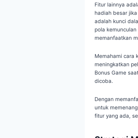
Fitur lainnya a
hadiah besar jika
adalah kunci da
pola kemunculan f
memanfaatkan m
Memahami cara k
meningkatkan pel
Bonus Game saat 
dicoba.
Dengan memanfaatk
untuk memenangk
fitur yang ada, 