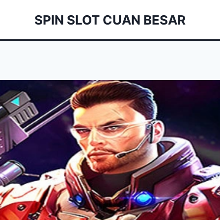
SPIN SLOT CUAN BESAR