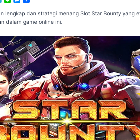
e
i
e
h
l
n
s
a
 lengkap dan strategi menang Slot Star Bounty yang ef
e
e
s
r
n dalam game online ini.
g
e
e
r
n
a
g
m
e
r