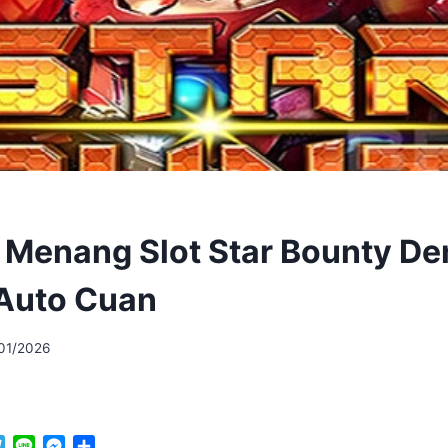
Menang Slot Star Bounty D
 Auto Cuan
01/2026
T
L
M
S