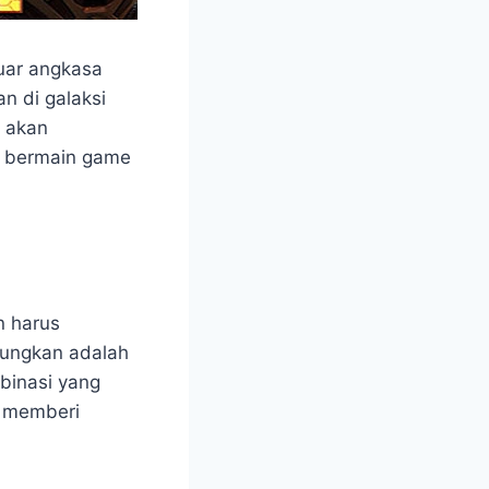
luar angkasa
n di galaksi
akan
m bermain game
n harus
tungkan adalah
binasi yang
g memberi