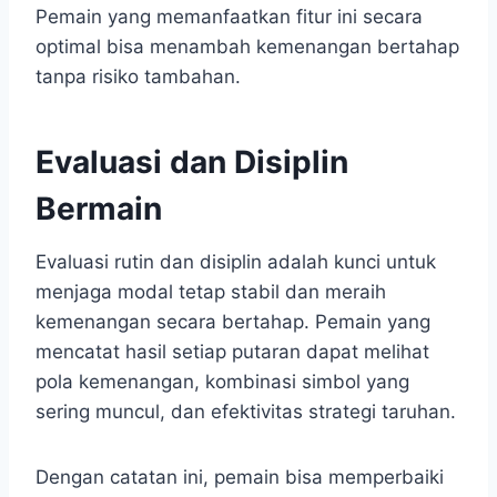
Pemain yang memanfaatkan fitur ini secara
optimal bisa menambah kemenangan bertahap
tanpa risiko tambahan.
Evaluasi dan Disiplin
Bermain
Evaluasi rutin dan disiplin adalah kunci untuk
menjaga modal tetap stabil dan meraih
kemenangan secara bertahap. Pemain yang
mencatat hasil setiap putaran dapat melihat
pola kemenangan, kombinasi simbol yang
sering muncul, dan efektivitas strategi taruhan.
Dengan catatan ini, pemain bisa memperbaiki