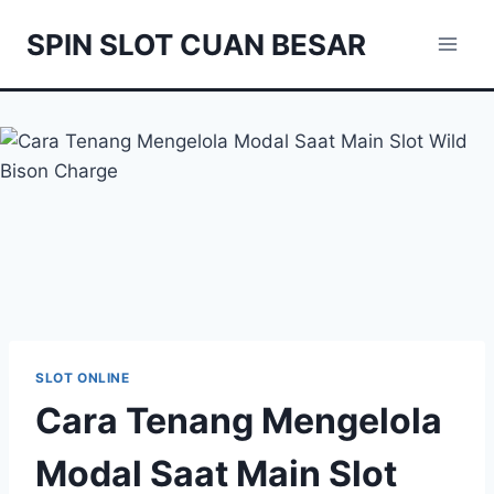
Skip
SPIN SLOT CUAN BESAR
to
content
SLOT ONLINE
Cara Tenang Mengelola
Modal Saat Main Slot