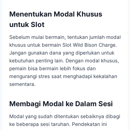
Menentukan Modal Khusus
untuk Slot
Sebelum mulai bermain, tentukan jumlah modal
khusus untuk bermain Slot Wild Bison Charge.
Jangan gunakan dana yang diperlukan untuk
kebutuhan penting lain. Dengan modal khusus,
pemain bisa bermain lebih fokus dan
mengurangi stres saat menghadapi kekalahan
sementara.
Membagi Modal ke Dalam Sesi
Modal yang sudah ditentukan sebaiknya dibagi
ke beberapa sesi taruhan. Pendekatan ini