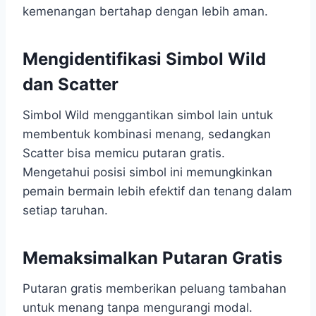
kemenangan bertahap dengan lebih aman.
Mengidentifikasi Simbol Wild
dan Scatter
Simbol Wild menggantikan simbol lain untuk
membentuk kombinasi menang, sedangkan
Scatter bisa memicu putaran gratis.
Mengetahui posisi simbol ini memungkinkan
pemain bermain lebih efektif dan tenang dalam
setiap taruhan.
Memaksimalkan Putaran Gratis
Putaran gratis memberikan peluang tambahan
untuk menang tanpa mengurangi modal.