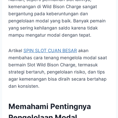
kemenangan di Wild Bison Charge sangat
bergantung pada keberuntungan dan
pengelolaan modal yang baik. Banyak pemain
yang sering kehilangan saldo karena tidak
mampu mengatur modal dengan tepat.
Artikel
SPIN SLOT CUAN BESAR
akan
membahas cara tenang mengelola modal saat
bermain Slot Wild Bison Charge, termasuk
strategi bertaruh, pengelolaan risiko, dan tips
agar kemenangan bisa diraih secara bertahap
dan konsisten.
Memahami Pentingnya
Pengelolaan Modal